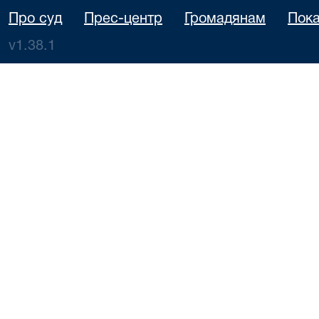
Про суд
Прес-центр
Громадянам
Пока
v1.38.1